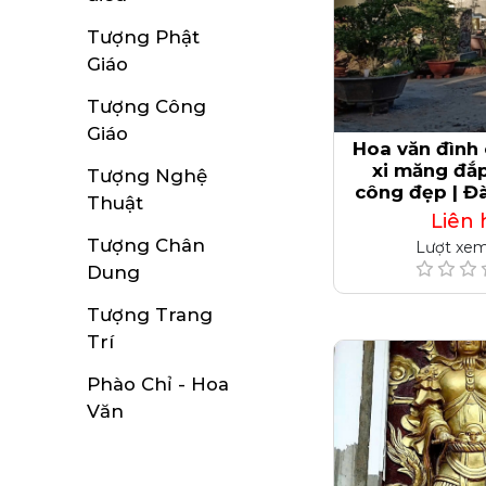
Tượng Phật
Giáo
Tượng Công
Giáo
Hoa văn đình
xi măng đắp
Tượng Nghệ
công đẹp | Đ
Thuật
Liên 
Tượng Chân
Lượt xem
Dung
Tượng Trang
Trí
Phào Chỉ - Hoa
Văn