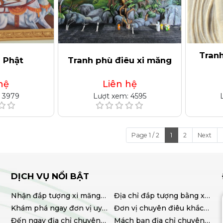
Tranh
 Phật
Tranh phù điêu xi măng
hệ
Liên hệ
 3979
Lượt xem: 4595
Page 1 / 2
1
2
Next
DỊCH VỤ NỔI BẬT
ú
Nhận đắp tượng xi măng
Địa chỉ đắp tượng bằng xi
tại TPHCM chất lượng, giá
Khám phá ngay đơn vị uy
măng uy tín, chất lượng
Đơn vị chuyên điêu khắc
tốt
tín chuyên điêu khắc
Đến ngay địa chỉ chuyên
tượng xi măng chất lượng
Mách bạn địa chỉ chuyên