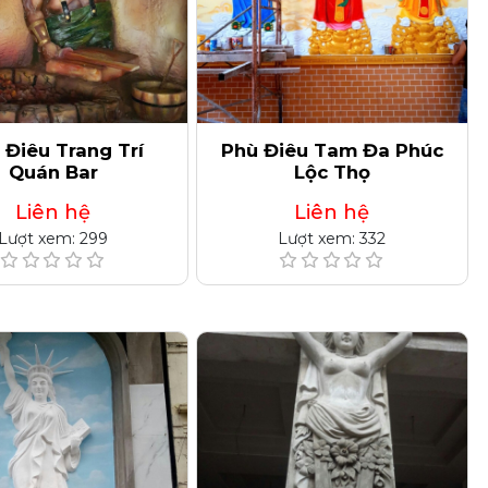
 Điêu Trang Trí
Phù Điêu Tam Đa Phúc
Quán Bar
Lộc Thọ
Liên hệ
Liên hệ
Lượt xem: 299
Lượt xem: 332