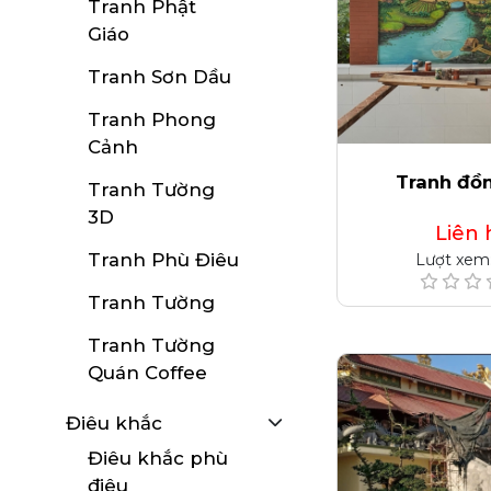
Tranh Phật
Giáo
Tranh Sơn Dầu
Tranh Phong
Cảnh
Tranh đồ
Tranh Tường
3D
Liên 
Tranh Phù Điêu
Lượt xem:
Tranh Tường
Tranh Tường
Quán Coffee
Điêu khắc
Điêu khắc phù
điêu