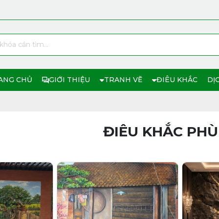
ANG CHỦ
GIỚI THIỆU
TRANH VẼ
ĐIÊU KHẮC
DỊ
u
ĐIÊU KHẮC PHÙ