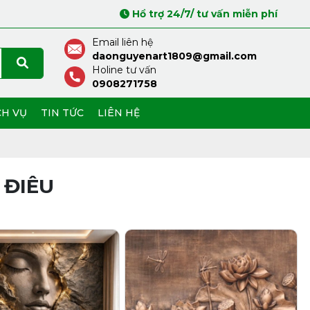
Hổ trợ 24/7/ tư vấn miễn phí
Email liên hệ
daonguyenart1809@gmail.com
Holine tư vấn
0908271758
CH VỤ
TIN TỨC
LIÊN HỆ
 ĐIÊU