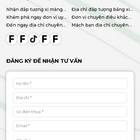
Nhận đắp tượng xi măng
Địa chỉ đắp tượng bằng xi
tại TPHCM chất lượng, giá
Khám phá ngay đơn vị uy
măng uy tín, chất lượng
Đơn vị chuyên điêu khắc
tốt
tín chuyên điêu khắc
Đến ngay địa chỉ chuyên
tượng xi măng chất lượng
Mách bạn địa chỉ chuyên
tượng xi măng TPHCM
cung cấp tượng xi măng
cao
thi công hoa văn phào chỉ
chất lượng giá tốt
đẹp uy tín
ĐĂNG KÝ ĐỂ NHẬN TƯ VẤN