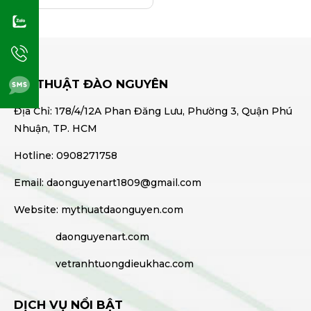
MỸ THUẬT ĐÀO NGUYÊN
Địa Chỉ: 178/4/12A Phan Đăng Lưu, Phường 3, Quận Phú
Nhuận, TP. HCM
Hotline: 0908271758
Email: daonguyenart1809@gmail.com
Website: mythuatdaonguyen.com
daonguyenart.com
vetranhtuongdieukhac.com
DỊCH VỤ NỔI BẬT