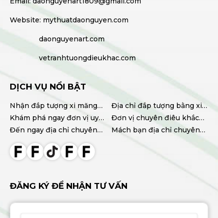
Email: daonguyenart1809@gmail.com
chất lượng cao
FRI 09, 2025
Website: mythuatdaonguyen.com
daonguyenart.com
vetranhtuongdieukhac.com
DỊCH VỤ NỔI BẬT
Nhận đắp tượng xi măng
Địa chỉ đắp tượng bằng xi
tại TPHCM chất lượng, giá
Khám phá ngay đơn vị uy
măng uy tín, chất lượng
Đơn vị chuyên điêu khắc
tốt
tín chuyên điêu khắc
Đến ngay địa chỉ chuyên
tượng xi măng chất lượng
Mách bạn địa chỉ chuyên
tượng xi măng TPHCM
cung cấp tượng xi măng
cao
thi công hoa văn phào chỉ
chất lượng giá tốt
đẹp uy tín
ĐĂNG KÝ ĐỂ NHẬN TƯ VẤN