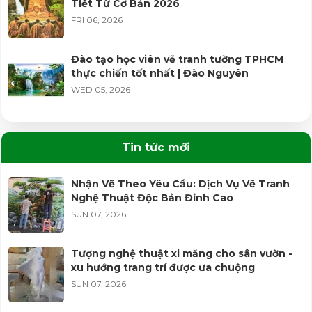
Tiết Từ Cơ Bản 2026
FRI 06, 2026
Đào tạo học viên vẽ tranh tường TPHCM
thực chiến tốt nhất | Đào Nguyên
WED 05, 2026
Dịch vụ đắp phù điêu Phật hoa văn đình
chùa | Đào Nguyên
Tin tức mới
WED 05, 2026
Nhận Vẽ Theo Yêu Cầu: Dịch Vụ Vẽ Tranh
Nghệ Thuật Độc Bản Đỉnh Cao
Vẽ tranh sơn dầu phong cảnh nét vẽ tinh
tế, độc đáo
SUN 07, 2026
MON 09, 2025
Tượng nghệ thuật xi măng cho sân vườn -
xu hướng trang trí được ưa chuộng
Địa chỉ vẽ tranh sơn dầu theo yêu cầu giá
hợp lý
SUN 07, 2026
MON 09, 2025