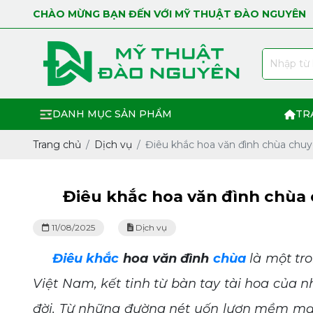
CHÀO MỪNG BẠN ĐẾN VỚI MỸ THUẬT ĐÀO NGUYÊN
DANH MỤC SẢN PHẨM
TR
Trang chủ
Dịch vụ
Điêu khắc hoa văn đình chùa chu
Điêu khắc hoa văn đình chùa
11/08/2025
Dịch vụ
Điêu khắc
hoa văn đình
chùa
là một tro
Việt Nam, kết tinh từ bàn tay tài hoa của 
đời. Từ những đường nét uốn lượn mềm mại đ