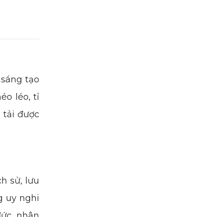
 sáng tạo
o léo, tỉ
 tải được
h sử, lưu
g uy nghi
đức, nhân