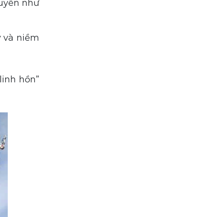
ruyền như
ý và niềm
linh hồn”