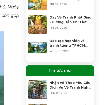
mới bắt đầu 2026
FRI 06, 2026
khứ. Ngày
à còn góp
Dạy Vẽ Tranh Phật Giáo
- Hướng Dẫn Chi Tiết
Từ Cơ Bản 2026
FRI 06, 2026
Đào tạo học viên vẽ
tranh tường TPHCM
thực chiến tốt nhất |
WED 05, 2026
Đào Nguyên
Dịch vụ đắp phù điêu
Phật hoa văn đình chùa
Tin tức mới
| Đào Nguyên
WED 05, 2026
Nhận Vẽ Theo Yêu Cầu:
Dịch Vụ Vẽ Tranh Nghệ
Vẽ tranh sơn dầu
Thuật Độc Bản Đỉnh
phong cảnh nét vẽ tinh
SUN 07, 2026
Cao
tế, độc đáo
MON 09, 2025