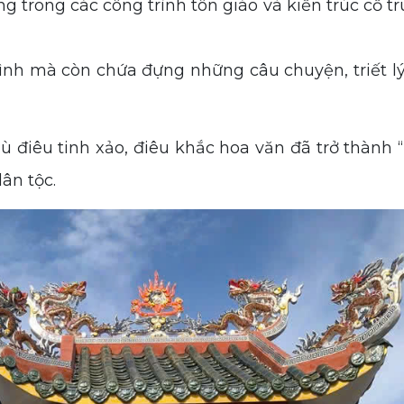
 trong các công trình tôn giáo và kiến trúc cổ t
ình mà còn chứa đựng những câu chuyện, triết l
iêu tinh xảo, điêu khắc hoa văn đã trở thành “
dân tộc.