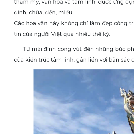
thẩm mỹ, văn hóa và tâm linh, được ứng dụng
đình, chùa, đền, miếu.
Các hoa văn này không chỉ làm đẹp công tr
tin của người Việt qua nhiều thế kỷ.
Từ mái đình cong vút đến những bức phù đ
của kiến trúc tâm linh, gắn liền với bản sắc 