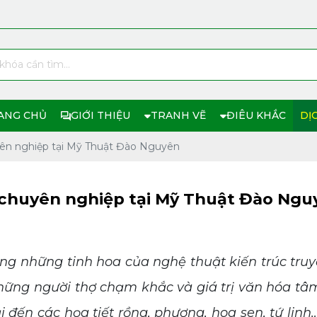
ANG CHỦ
GIỚI THIỆU
TRANH VẼ
ĐIÊU KHẮC
DỊ
yên nghiệp tại Mỹ Thuật Đào Nguyên
 chuyên nghiệp tại Mỹ Thuật Đào Ngu
ng những tinh hoa của nghệ thuật kiến trúc tru
những người thợ chạm khắc và giá trị văn hóa tâm
ến các họa tiết rồng, phượng, hoa sen, tứ linh…