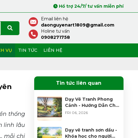
Hổ trợ 24/7/ tư vấn miễn phí
Email liên hệ
daonguyenart1809@gmail.com
Holine tư vấn
0908271758
CH VỤ
TIN TỨC
LIÊN HỆ
Tin tức liên quan
yên
Dạy Vẽ Tranh Phong
Cảnh - Hướng Dẫn Chi
Tiết Cho Người Mới
FRI 06, 2026
yền thống
 linh lâu
Dạy vẽ tranh sơn dầu -
, mỗi chi
Khóa học cho người