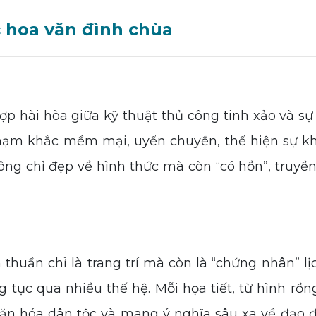
c hoa văn đình chùa
 hài hòa giữa kỹ thuật thủ công tinh xảo và sự
ạm khắc mềm mại, uyển chuyển, thể hiện sự khé
ng chỉ đẹp về hình thức mà còn “có hồn”, truyền
ần chỉ là trang trí mà còn là “chứng nhân” lịc
tục qua nhiều thế hệ. Mỗi họa tiết, từ hình rồn
 văn hóa dân tộc và mang ý nghĩa sâu xa về đạo 