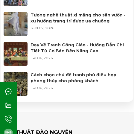
WED 05, 2026
Tượng nghệ thuật xi măng cho sân vườn -
xu hướng trang trí được ưa chuộng
Tranh phù điêu có hợp phong thủy không?
SUN 07, 2026
MON 09, 2025
Dạy Vẽ Tranh Công Giáo - Hướng Dẫn Chi
Tiết Từ Cơ Bản Đến Nâng Cao
Cách vệ sinh và bảo quản tranh phù điêu
FRI 06, 2026
MON 09, 2025
Cách chọn chủ đề tranh phù điêu hợp
phong thủy cho phòng khách
So sánh tranh sơn dầu và các chất liệu khác
FRI 06, 2026
MON 09, 2025
Học vẽ tranh tường từ cơ bản đến nhận
công trình - lộ trình cho người mới
Giá trị tinh thần từ tranh sơn dầu chân
dung
WED 05, 2026
MON 09, 2025
MỸ THUẬT ĐÀO NGUYÊN