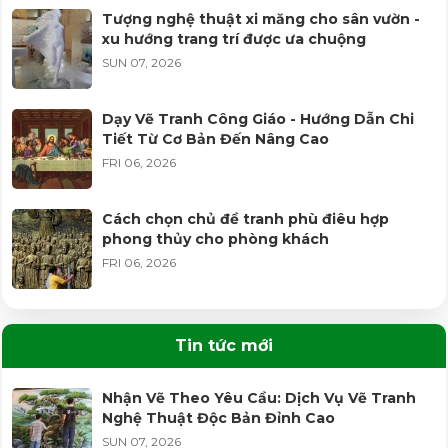
Tượng nghệ thuật xi măng cho sân vườn -
xu hướng trang trí được ưa chuộng
SUN 07, 2026
Dạy Vẽ Tranh Công Giáo - Hướng Dẫn Chi
Tiết Từ Cơ Bản Đến Nâng Cao
FRI 06, 2026
Cách chọn chủ đề tranh phù điêu hợp
phong thủy cho phòng khách
FRI 06, 2026
Học vẽ tranh tường từ cơ bản đến nhận
công trình - lộ trình cho người mới
Tin tức mới
WED 05, 2026
Nhận Vẽ Theo Yêu Cầu: Dịch Vụ Vẽ Tranh
Nghệ Thuật Độc Bản Đỉnh Cao
Vì sao tượng Phật làm thủ công có thần
thái và độ bền khác biệt?
SUN 07, 2026