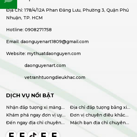
Vì sao tượng Phật làm thủ công có thần
thái và độ bền khác biệt?
Ý nghĩa tranh tường Phật giáo trong chùa
Địa Chỉ: 178/4/12A Phan Đăng Lưu, Phường 3, Quận Phú
và phòng thờ
WED 05, 2026
Nhuận, TP. HCM
FRI 09, 2025
Hotline: 0908271758
Tranh phòng thờ Phật vẽ thủ công có độ
Email: daonguyenart1809@gmail.com
bền bao lâu?
FRI 09, 2025
Website: mythuatdaonguyen.com
daonguyenart.com
vetranhtuongdieukhac.com
DỊCH VỤ NỔI BẬT
Nhận đắp tượng xi măng
Địa chỉ đắp tượng bằng xi
tại TPHCM chất lượng, giá
Khám phá ngay đơn vị uy
măng uy tín, chất lượng
Đơn vị chuyên điêu khắc
tốt
tín chuyên điêu khắc
Đến ngay địa chỉ chuyên
tượng xi măng chất lượng
Mách bạn địa chỉ chuyên
tượng xi măng TPHCM
cung cấp tượng xi măng
cao
thi công hoa văn phào chỉ