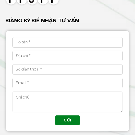
chất lượng giá tốt
đẹp uy tín
ĐĂNG KÝ ĐỂ NHẬN TƯ VẤN
GỬI