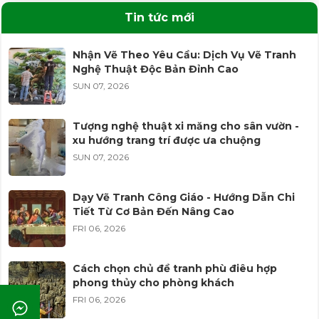
chùa | Đào Nguyên
Tin tức mới
WED 05, 2026
Nhận Vẽ Theo Yêu Cầu: Dịch Vụ Vẽ Tranh
Nghệ Thuật Độc Bản Đỉnh Cao
Vẽ tranh sơn dầu phong cảnh nét vẽ tinh
tế, độc đáo
SUN 07, 2026
MON 09, 2025
Tượng nghệ thuật xi măng cho sân vườn -
xu hướng trang trí được ưa chuộng
Địa chỉ vẽ tranh sơn dầu theo yêu cầu giá
hợp lý
SUN 07, 2026
MON 09, 2025
Dạy Vẽ Tranh Công Giáo - Hướng Dẫn Chi
Tiết Từ Cơ Bản Đến Nâng Cao
Dịch vụ vẽ tranh sơn dầu chân dung
chuyên nghiệp
FRI 06, 2026
MON 09, 2025
Cách chọn chủ đề tranh phù điêu hợp
phong thủy cho phòng khách
Điêu khắc tượng xi măng tinh xảo, chất
lượng cao
FRI 06, 2026
MON 09, 2025