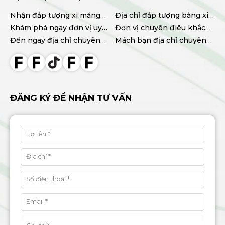
Nhận đắp tượng xi măng
Địa chỉ đắp tượng bằng xi
tại TPHCM chất lượng, giá
Khám phá ngay đơn vị uy
măng uy tín, chất lượng
Đơn vị chuyên điêu khắc
tốt
tín chuyên điêu khắc
Đến ngay địa chỉ chuyên
tượng xi măng chất lượng
Mách bạn địa chỉ chuyên
tượng xi măng TPHCM
cung cấp tượng xi măng
cao
thi công hoa văn phào chỉ
chất lượng giá tốt
đẹp uy tín
ĐĂNG KÝ ĐỂ NHẬN TƯ VẤN