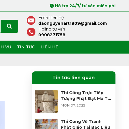
Hổ trợ 24/7/ tư vấn miễn phí
Email liên hệ
daonguyenart1809@gmail.com
Holine tư vấn
0908271758
CH VỤ
TIN TỨC
LIÊN HỆ
Tin tức liên quan
Thi Công Trực Tiếp
Tượng Phật Đạt Ma Tổ
Sư
MON 07, 2025
Thi Công Vẽ Tranh
Phật Giáo Tại Bạc Liêu