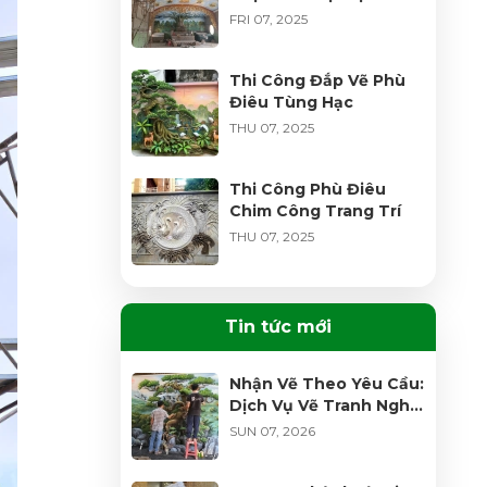
FRI 07, 2025
Thi Công Đắp Vẽ Phù
Điêu Tùng Hạc
THU 07, 2025
Thi Công Phù Điêu
Chim Công Trang Trí
THU 07, 2025
Thi Công Đấp Nổi Phù
Điêu Chim Công Trang
Tin tức mới
Trí
THU 07, 2025
Nhận Vẽ Theo Yêu Cầu:
Dịch Vụ Vẽ Tranh Nghệ
Thi Công Phù Điêu
Thuật Độc Bản Đỉnh
Công Giáo Đức Mẹ
SUN 07, 2026
Cao
Hằng Cứu Giúp
THU 07, 2025