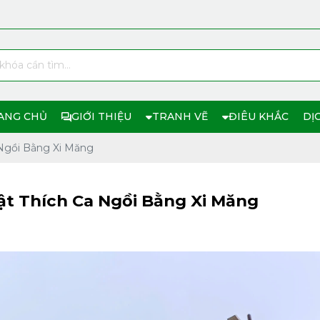
ANG CHỦ
GIỚI THIỆU
TRANH VẼ
ĐIÊU KHẮC
DỊ
 Ngồi Bằng Xi Măng
t Thích Ca Ngồi Bằng Xi Măng