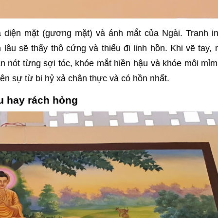
là diện mặt (gương mặt) và ánh mắt của Ngài. Tranh i
âu sẽ thấy thô cứng và thiếu đi linh hồn. Khi vẽ tay,
 nót từng sợi tóc, khóe mắt hiền hậu và khóe môi mỉm
ên sự từ bi hỷ xả chân thực và có hồn nhất.
u hay rách hỏng