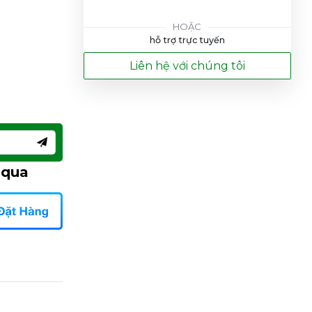
HOẶC
hỗ trợ trực tuyến
Liên hệ với chúng tôi
 qua