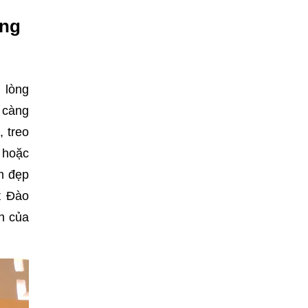
òng
 lòng
i càng
, treo
 hoặc
m đẹp
t Đào
ện của