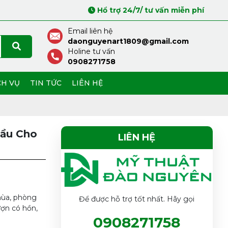
Hổ trợ 24/7/ tư vấn miễn phí
Email liên hệ
daonguyenart1809@gmail.com
Holine tư vấn
0908271758
CH VỤ
TIN TỨC
LIÊN HỆ
Cầu Cho
LIÊN HỆ
hùa, phòng
Để được hỗ trợ tốt nhất. Hãy gọi
ợn có hồn,
0908271758