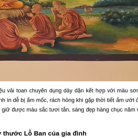
iệu vải toan chuyên dụng dày dặn kết hợp với màu sơ
anh in dễ bị ẩm mốc, rách hỏng khi gặp thời tiết ẩm ướt 
 giữ được màu sắc tươi tắn, sáng đẹp hàng chục năm v
 thước Lỗ Ban của gia đình