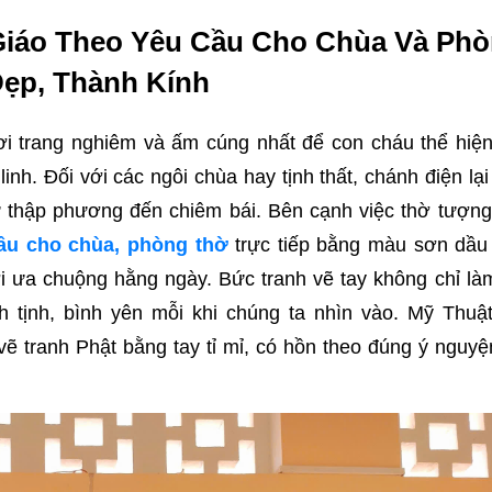
Giáo Theo Yêu Cầu Cho Chùa Và Ph
ẹp, Thành Kính
nơi trang nghiêm và ấm cúng nhất để con cháu thể hiện
inh. Đối với các ngôi chùa hay tịnh thất, chánh điện lạ
tử thập phương đến chiêm bái. Bên cạnh việc thờ tượng
cầu cho chùa, phòng thờ
trực tiếp bằng màu sơn dầu
ời ưa chuộng hằng ngày. Bức tranh vẽ tay không chỉ là
 tịnh, bình yên mỗi khi chúng ta nhìn vào. Mỹ Thuậ
vẽ tranh Phật bằng tay tỉ mỉ, có hồn theo đúng ý nguy