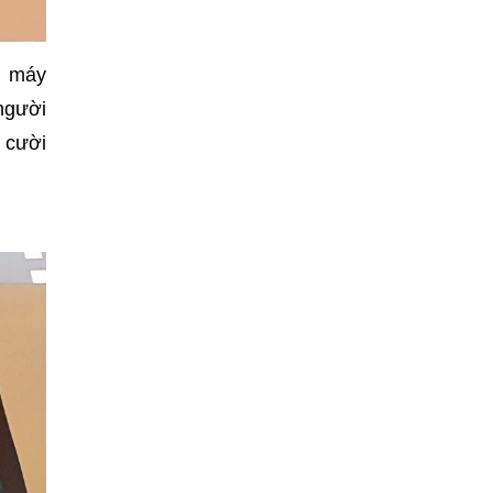
n máy
 người
 cười