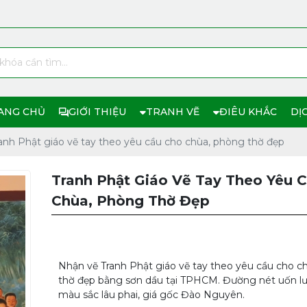
ANG CHỦ
GIỚI THIỆU
TRANH VẼ
ĐIÊU KHẮC
DỊ
anh Phật giáo vẽ tay theo yêu cầu cho chùa, phòng thờ đẹp
Tranh Phật Giáo Vẽ Tay Theo Yêu 
Chùa, Phòng Thờ Đẹp
Nhận vẽ Tranh Phật giáo vẽ tay theo yêu cầu cho c
thờ đẹp bằng sơn dầu tại TPHCM. Đường nét uốn lư
màu sắc lâu phai, giá gốc Đào Nguyên.