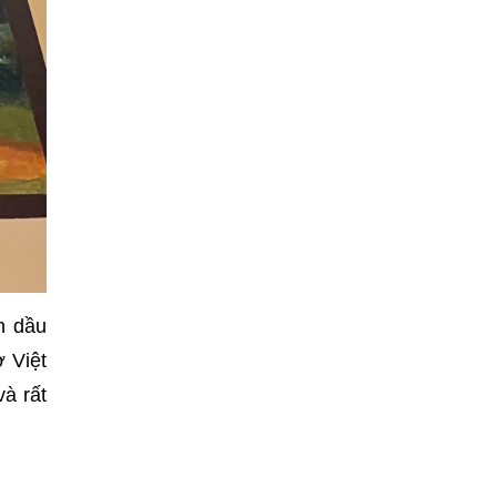
n dầu
ở Việt
à rất