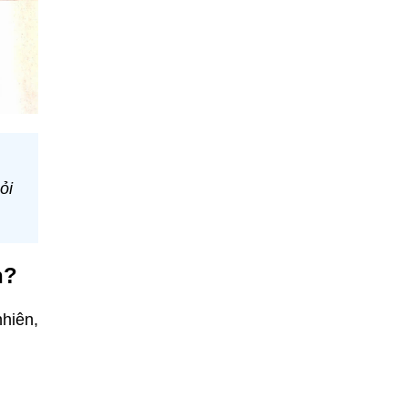
ỏi
n?
nhiên,