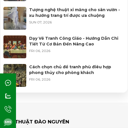
Tượng nghệ thuật xi măng cho sân vườn -
xu hướng trang trí được ưa chuộng
Nên chọn tranh phù điêu chủ đề gì cho
phòng khách?
SUN 07, 2026
MON 09, 2025
Dạy Vẽ Tranh Công Giáo - Hướng Dẫn Chi
Tiết Từ Cơ Bản Đến Nâng Cao
Tranh phù điêu có hợp phong thủy không?
FRI 06, 2026
MON 09, 2025
Cách chọn chủ đề tranh phù điêu hợp
phong thủy cho phòng khách
Cách vệ sinh và bảo quản tranh phù điêu
FRI 06, 2026
MON 09, 2025
Học vẽ tranh tường từ cơ bản đến nhận
công trình - lộ trình cho người mới
So sánh tranh sơn dầu và các chất liệu khác
WED 05, 2026
MON 09, 2025
MỸ THUẬT ĐÀO NGUYÊN
Vì sao tượng Phật làm thủ công có thần