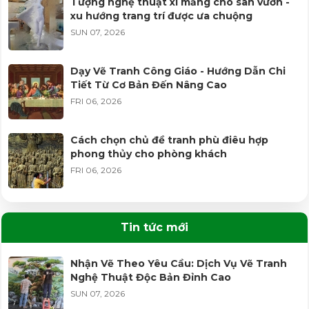
Tượng nghệ thuật xi măng cho sân vườn -
xu hướng trang trí được ưa chuộng
SUN 07, 2026
Dạy Vẽ Tranh Công Giáo - Hướng Dẫn Chi
Tiết Từ Cơ Bản Đến Nâng Cao
FRI 06, 2026
Cách chọn chủ đề tranh phù điêu hợp
phong thủy cho phòng khách
FRI 06, 2026
Học vẽ tranh tường từ cơ bản đến nhận
công trình - lộ trình cho người mới
Tin tức mới
WED 05, 2026
Nhận Vẽ Theo Yêu Cầu: Dịch Vụ Vẽ Tranh
Nghệ Thuật Độc Bản Đỉnh Cao
Vì sao tượng Phật làm thủ công có thần
thái và độ bền khác biệt?
SUN 07, 2026
WED 05, 2026