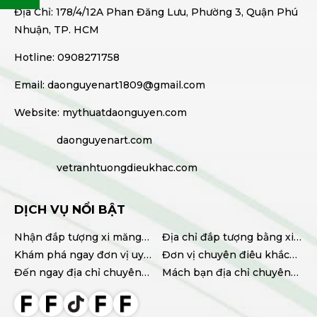
thái và độ bền khác biệt?
Giá trị tinh thần từ tranh sơn dầu chân
Địa Chỉ: 178/4/12A Phan Đăng Lưu, Phường 3, Quận Phú
dung
WED 05, 2026
Nhuận, TP. HCM
MON 09, 2025
Hotline: 0908271758
Ý nghĩa tranh tường Phật giáo trong chùa
Email: daonguyenart1809@gmail.com
và phòng thờ
FRI 09, 2025
Website: mythuatdaonguyen.com
daonguyenart.com
vetranhtuongdieukhac.com
DỊCH VỤ NỔI BẬT
Nhận đắp tượng xi măng
Địa chỉ đắp tượng bằng xi
tại TPHCM chất lượng, giá
Khám phá ngay đơn vị uy
măng uy tín, chất lượng
Đơn vị chuyên điêu khắc
tốt
tín chuyên điêu khắc
Đến ngay địa chỉ chuyên
tượng xi măng chất lượng
Mách bạn địa chỉ chuyên
tượng xi măng TPHCM
cung cấp tượng xi măng
cao
thi công hoa văn phào chỉ
chất lượng giá tốt
đẹp uy tín