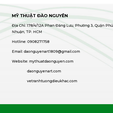
MỸ THUẬT ĐÀO NGUYÊN
Địa Chỉ: 178/4/12A Phan Đăng Lưu, Phường 3, Quận Ph
Nhuận, TP. HCM
Hotline: 0908271758
Email: daonguyenart1809@gmail.com
Website: mythuatdaonguyen.com
daonguyenart.com
vetranhtuongdieukhac.com