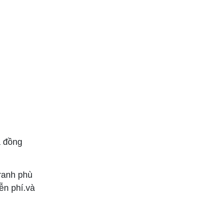
ả đồng
tranh phù
ễn phí.và