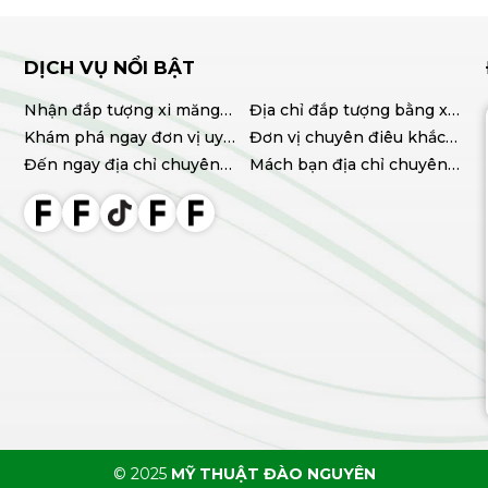
DỊCH VỤ NỔI BẬT
ú
Nhận đắp tượng xi măng
Địa chỉ đắp tượng bằng xi
tại TPHCM chất lượng, giá
Khám phá ngay đơn vị uy
măng uy tín, chất lượng
Đơn vị chuyên điêu khắc
tốt
tín chuyên điêu khắc
Đến ngay địa chỉ chuyên
tượng xi măng chất lượng
Mách bạn địa chỉ chuyên
tượng xi măng TPHCM
cung cấp tượng xi măng
cao
thi công hoa văn phào chỉ
chất lượng giá tốt
đẹp uy tín
© 2025
MỸ THUẬT ĐÀO NGUYÊN