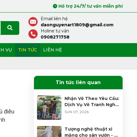
Hổ trợ 24/7/ tư vấn miễn phí
Email liên hệ
daonguyenart1809@gmail.com
Holine tư vấn
0908271758
CH VỤ
TIN TỨC
LIÊN HỆ
Tin tức liên quan
Nhận Vẽ Theo Yêu Cầu:
Dịch Vụ Vẽ Tranh Nghệ
Thuật Độc Bản Đỉnh
ù điêu
SUN 07, 2026
Cao
inh
Tượng nghệ thuật xi
măng cho sân vườn - xu