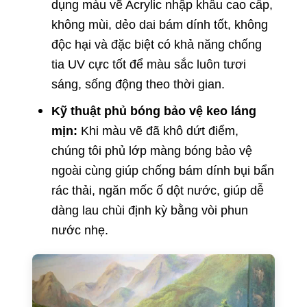
dụng màu vẽ Acrylic nhập khẩu cao cấp,
không mùi, dẻo dai bám dính tốt, không
độc hại và đặc biệt có khả năng chống
tia UV cực tốt để màu sắc luôn tươi
sáng, sống động theo thời gian.
Kỹ thuật phủ bóng bảo vệ keo láng
mịn:
Khi màu vẽ đã khô dứt điểm,
chúng tôi phủ lớp màng bóng bảo vệ
ngoài cùng giúp chống bám dính bụi bẩn
rác thải, ngăn mốc ố dột nước, giúp dễ
dàng lau chùi định kỳ bằng vòi phun
nước nhẹ.